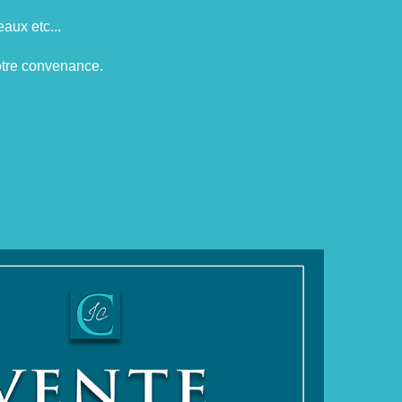
aux etc...
tre convenance.