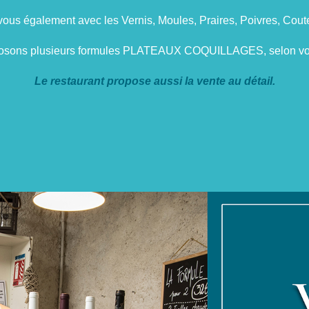
ous également avec les Vernis, Moules, Praires, Poivres, Coute
osons plusieurs formules PLATEAUX COQUILLAGES, selon vo
Le restaurant propose aussi la vente au détail.