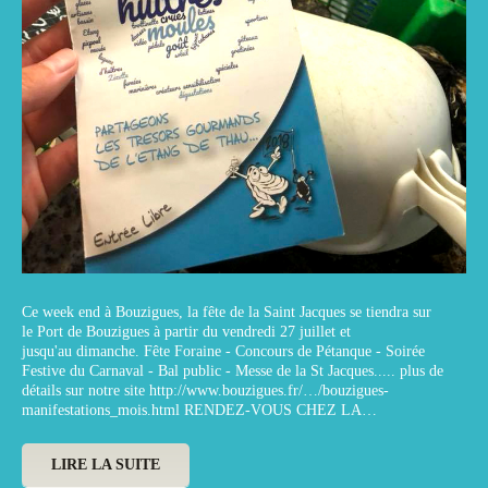
Ce week end à Bouzigues, la fête de la Saint Jacques se tiendra sur
le Port de Bouzigues à partir du vendredi 27 juillet et
jusqu'au dimanche. Fête Foraine - Concours de Pétanque - Soirée
Festive du Carnaval - Bal public - Messe de la St Jacques..... plus de
détails sur notre site http://www.bouzigues.fr/…/bouzigues-
manifestations_mois.html RENDEZ-VOUS CHEZ LA…
LIRE LA SUITE