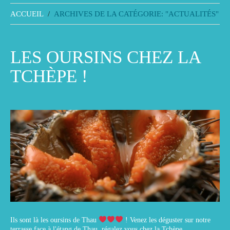
ACCUEIL
ARCHIVES DE LA CATÉGORIE: "ACTUALITÉS"
LES OURSINS CHEZ LA
TCHÈPE !
Ils sont là les oursins de Thau
! Venez les déguster sur notre
terrasse face à l'étang de Thau, régalez vous chez la Tchèpe.