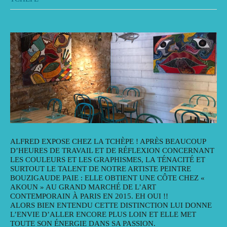
ALFRED EXPOSE CHEZ LA TCHÈPE ! APRÈS BEAUCOUP
D’HEURES DE TRAVAIL ET DE RÉFLEXION CONCERNANT
LES COULEURS ET LES GRAPHISMES, LA TÉNACITÉ ET
SURTOUT LE TALENT DE NOTRE ARTISTE PEINTRE
BOUZIGAUDE PAIE : ELLE OBTIENT UNE CÔTE CHEZ «
AKOUN » AU GRAND MARCHÉ DE L’ART
CONTEMPORAIN À PARIS EN 2015. EH OUI !!
ALORS BIEN ENTENDU CETTE DISTINCTION LUI DONNE
L’ENVIE D’ALLER ENCORE PLUS LOIN ET ELLE MET
TOUTE SON ÉNERGIE DANS SA PASSION.