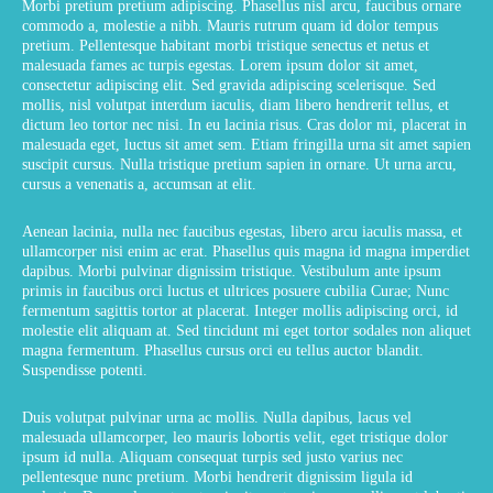
Morbi pretium pretium adipiscing. Phasellus nisl arcu, faucibus ornare
commodo a, molestie a nibh. Mauris rutrum quam id dolor tempus
pretium. Pellentesque habitant morbi tristique senectus et netus et
malesuada fames ac turpis egestas. Lorem ipsum dolor sit amet,
consectetur adipiscing elit. Sed gravida adipiscing scelerisque. Sed
mollis, nisl volutpat interdum iaculis, diam libero hendrerit tellus, et
dictum leo tortor nec nisi. In eu lacinia risus. Cras dolor mi, placerat in
malesuada eget, luctus sit amet sem. Etiam fringilla urna sit amet sapien
suscipit cursus. Nulla tristique pretium sapien in ornare. Ut urna arcu,
cursus a venenatis a, accumsan at elit.
Aenean lacinia, nulla nec faucibus egestas, libero arcu iaculis massa, et
ullamcorper nisi enim ac erat. Phasellus quis magna id magna imperdiet
dapibus. Morbi pulvinar dignissim tristique. Vestibulum ante ipsum
primis in faucibus orci luctus et ultrices posuere cubilia Curae; Nunc
fermentum sagittis tortor at placerat. Integer mollis adipiscing orci, id
molestie elit aliquam at. Sed tincidunt mi eget tortor sodales non aliquet
magna fermentum. Phasellus cursus orci eu tellus auctor blandit.
Suspendisse potenti.
Duis volutpat pulvinar urna ac mollis. Nulla dapibus, lacus vel
malesuada ullamcorper, leo mauris lobortis velit, eget tristique dolor
ipsum id nulla. Aliquam consequat turpis sed justo varius nec
pellentesque nunc pretium. Morbi hendrerit dignissim ligula id