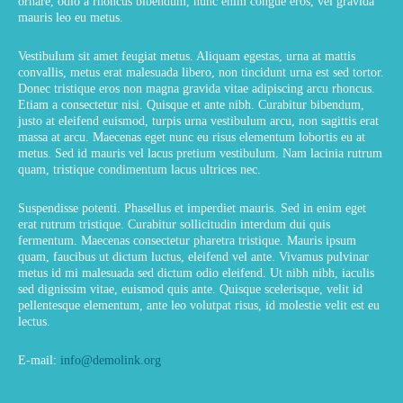
ornare, odio a rhoncus bibendum, nunc enim congue eros, vel gravida
mauris leo eu metus.
Vestibulum sit amet feugiat metus. Aliquam egestas, urna at mattis
convallis, metus erat malesuada libero, non tincidunt urna est sed tortor.
Donec tristique eros non magna gravida vitae adipiscing arcu rhoncus.
Etiam a consectetur nisi. Quisque et ante nibh. Curabitur bibendum,
justo at eleifend euismod, turpis urna vestibulum arcu, non sagittis erat
massa at arcu. Maecenas eget nunc eu risus elementum lobortis eu at
metus. Sed id mauris vel lacus pretium vestibulum. Nam lacinia rutrum
quam, tristique condimentum lacus ultrices nec.
Suspendisse potenti. Phasellus et imperdiet mauris. Sed in enim eget
erat rutrum tristique. Curabitur sollicitudin interdum dui quis
fermentum. Maecenas consectetur pharetra tristique. Mauris ipsum
quam, faucibus ut dictum luctus, eleifend vel ante. Vivamus pulvinar
metus id mi malesuada sed dictum odio eleifend. Ut nibh nibh, iaculis
sed dignissim vitae, euismod quis ante. Quisque scelerisque, velit id
pellentesque elementum, ante leo volutpat risus, id molestie velit est eu
lectus.
E-mail:
info@demolink.org