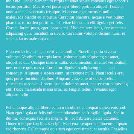
molestie. Donec elementum turpis sit amet sapien convallis eget lobortis
lectus porttitor. Mauris vel purus eget libero pretium aliquet. Fusce at
nunc a metus venenatis tristique. Maecenas eget metus et nulla
malesuada blandit eu at purus. Curabitur pharetra, neque a vestibulum
pharetra, tortor leo porttitor nisl, vitae bibendum elit ligula eget felis.
Cras eu lorem justo, eget lobortis mi. Aliquam sem lacus, consectetur a
adipiscing quis, tincidunt in libero. Curabitur volutpat dictum nunc, et
sodales lacus malesuada quis.
Praesent lacinia congue velit vitae mollis. Phasellus porta viverra
volutpat. Vestibulum turpis lacus, volutpat quis adipiscing sit amet,
aliquet ac dui. Quisque mauris nulla, condimentum sit amet vestibulum
nec, ornare quis massa. Curabitur dignissim adipiscing nunc eget
consequat. Aliquam a sapien enim, ut tristique nulla. Nam iaculis erat
quis purus tincidunt dapibus. Aliquam vitae ante ut dolor pretium
rutrum eu at sapien. Lorem ipsum dolor sit amet, consectetur adipiscing
elit. Fusce malesuada massa urna, ac feugiat tellus. Vivamus eget
aliquam odio.
Pellentesque aliquet libero eu arcu iaculis ut consequat sapien euismod.
Nam eget ligula ut felis vulputate bibendum ac fringilla ligula. Sed in
dui mi, consequat facilisis magna. In hac habitasse platea dictumst.
Donec tristique faucibus suscipit. Maecenas semper condimentum quam
sed rhoncus. Pellentesque quis sem eget orci tincidunt iaculis. Phasellus