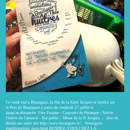
Ce week end à Bouzigues, la fête de la Saint Jacques se tiendra sur
le Port de Bouzigues à partir du vendredi 27 juillet et
jusqu'au dimanche. Fête Foraine - Concours de Pétanque - Soirée
Festive du Carnaval - Bal public - Messe de la St Jacques..... plus de
détails sur notre site http://www.bouzigues.fr/…/bouzigues-
manifestations_mois.html RENDEZ-VOUS CHEZ LA…